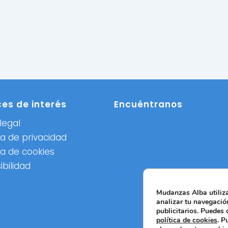
ces de interés
Encuéntranos
legal
ca de privacidad
ca de cookies
ibilidad
Mudanzas Alba utiliza
analizar tu navegación
publicitarios. Puedes
política de cookies
. P