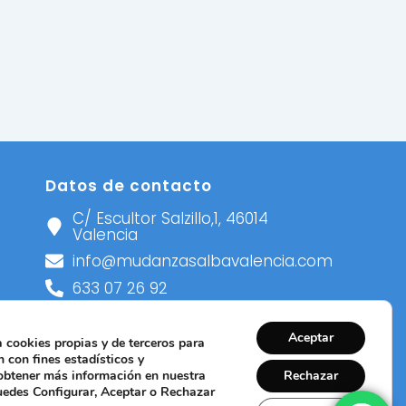
Datos de contacto
C/ Escultor Salzillo,1, 46014
Valencia
info@mudanzasalbavalencia.com
633 07 26 92
672 78 83 83
Aceptar
 cookies propias y de terceros para
 con fines estadísticos y
 obtener más información en nuestra
Rechazar
uedes Configurar, Aceptar o Rechazar