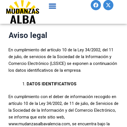
F
X
Ir
a
-
al
c
t
contenido
e
w
b
i
o
t
o
t
Aviso legal
k
e
r
En cumplimiento del artículo 10 de la Ley 34/2002, del 11
de julio, de servicios de la Sociedad de la Información y
Comercio Electrónico (LSSICE) se exponen a continuación
los datos identificativos de la empresa.
DATOS IDENTIFICATIVOS
En cumplimiento con el deber de información recogido en
artículo 10 de la Ley 34/2002, de 11 de julio, de Servicios de
la Sociedad de la Información y del Comercio Electrónico,
se informa que este sitio web,
www.mudanzasalbavalencia.com, se encuentra bajo la