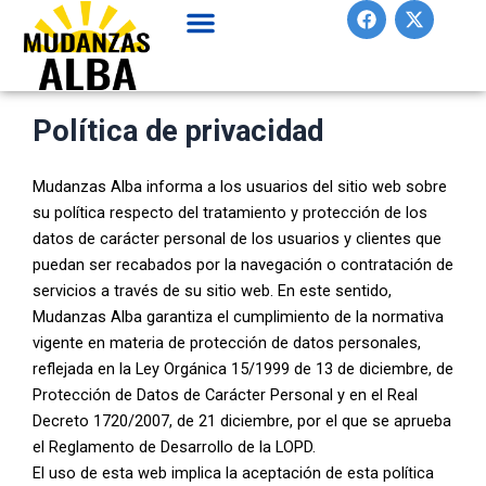
F
X
Ir
a
-
al
c
t
contenido
e
w
b
i
o
t
o
t
Política de privacidad
k
e
r
Mudanzas Alba informa a los usuarios del sitio web sobre
su política respecto del tratamiento y protección de los
datos de carácter personal de los usuarios y clientes que
puedan ser recabados por la navegación o contratación de
servicios a través de su sitio web. En este sentido,
Mudanzas Alba garantiza el cumplimiento de la normativa
vigente en materia de protección de datos personales,
reflejada en la Ley Orgánica 15/1999 de 13 de diciembre, de
Protección de Datos de Carácter Personal y en el Real
Decreto 1720/2007, de 21 diciembre, por el que se aprueba
el Reglamento de Desarrollo de la LOPD.
El uso de esta web implica la aceptación de esta política