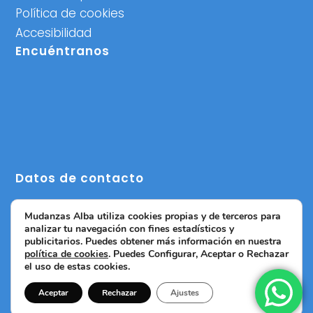
Política de cookies
Accesibilidad
Encuéntranos
Datos de contacto
C/ Escultor Salzillo,1, 46014 Valencia
Mudanzas Alba utiliza cookies propias y de terceros para
info@mudanzasalbavalencia.com
analizar tu navegación con fines estadísticos y
publicitarios. Puedes obtener más información en nuestra
633 07 26 92
política de cookies
. Puedes Configurar, Aceptar o Rechazar
el uso de estas cookies.
672 78 83 83
Aceptar
Rechazar
Ajustes
Creado por Tandem Marketing Digital