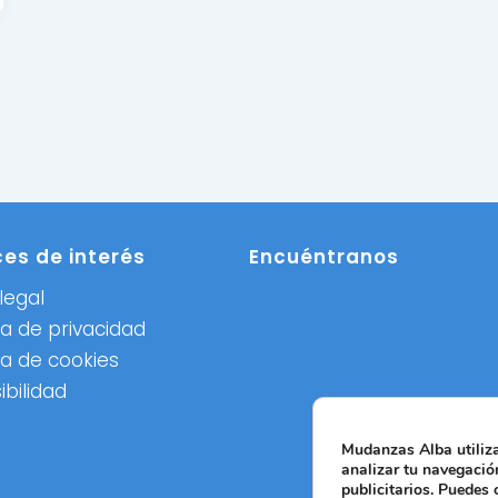
ces de interés
Encuéntranos
legal
ca de privacidad
ca de cookies
ibilidad
Mudanzas Alba utiliza
analizar tu navegación
publicitarios. Puedes