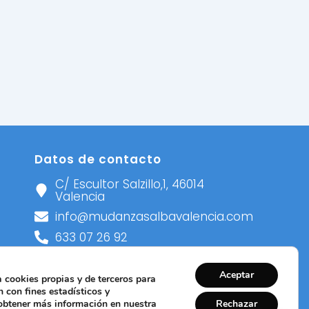
Datos de contacto
C/ Escultor Salzillo,1, 46014
Valencia
info@mudanzasalbavalencia.com
633 07 26 92
672 78 83 83
Aceptar
 cookies propias y de terceros para
 con fines estadísticos y
 obtener más información en nuestra
Rechazar