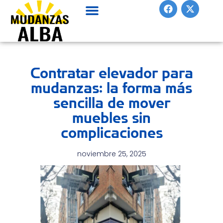
F
X
Ir
a
-
al
c
t
contenido
e
w
b
i
o
t
o
t
Contratar elevador para
k
e
r
mudanzas: la forma más
sencilla de mover
muebles sin
complicaciones
noviembre 25, 2025