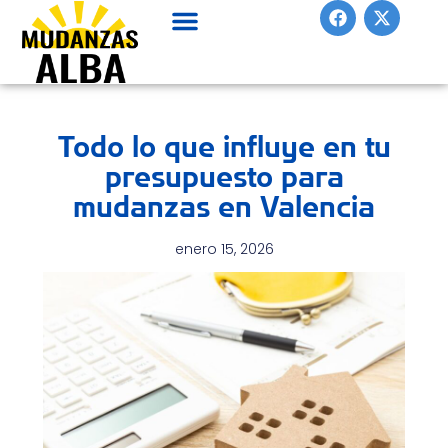
F
X
Ir
a
-
al
c
t
contenido
e
w
b
i
o
t
o
t
Todo lo que influye en tu
k
e
r
presupuesto para
mudanzas en Valencia
enero 15, 2026