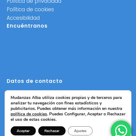
Política de privacidad
Política de cookies
Accesibilidad
Encuéntranos
Datos de contacto
C/ Escultor Salzillo,1, 46014 Valencia
Mudanzas Alba utiliza cookies propias y de terceros para
info@mudanzasalbavalencia.com
analizar tu navegación con fines estadísticos y
publicitarios. Puedes obtener más información en nuestra
633 07 26 92
política de cookies
. Puedes Configurar, Aceptar o Rechazar
el uso de estas cookies.
672 78 83 83
Aceptar
Rechazar
Ajustes