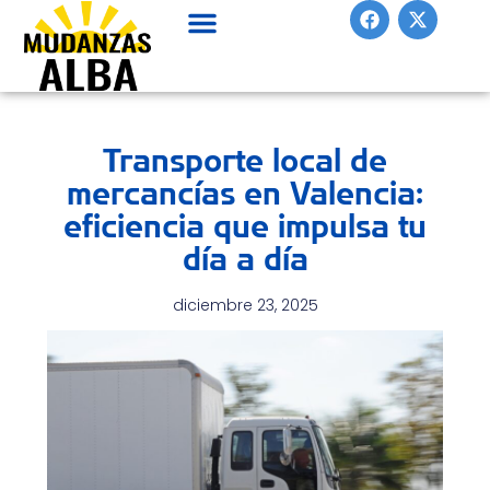
F
X
Ir
a
-
al
c
t
contenido
e
w
b
i
o
t
o
t
Transporte local de
k
e
r
mercancías en Valencia:
eficiencia que impulsa tu
día a día
diciembre 23, 2025